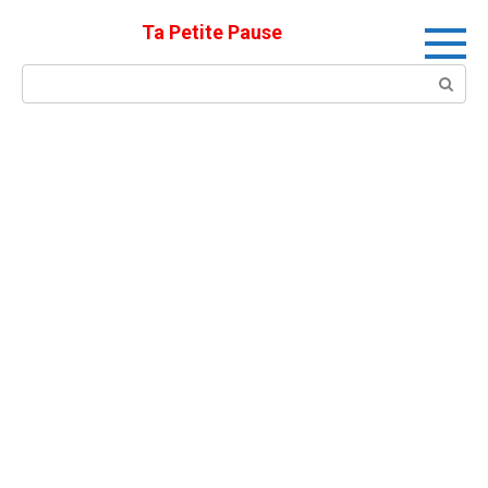
Skip
Ta Petite Pause
to
content
Search: