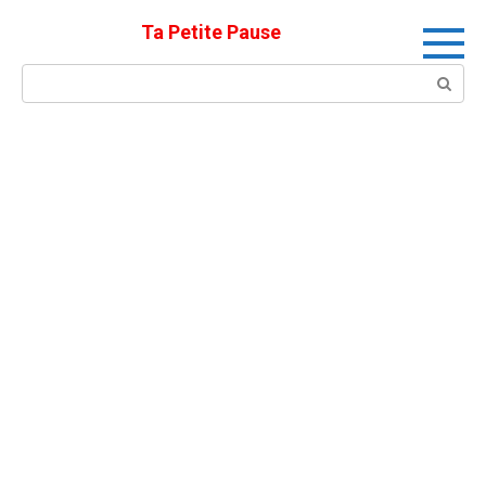
Skip
Ta Petite Pause
to
content
Search: