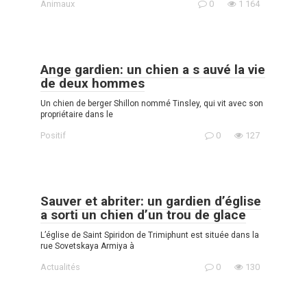
Animaux
0
1 164
Ange gardien: un chien a s auvé la vie
de deux hommes
Un chien de berger Shillon nommé Tinsley, qui vit avec son
propriétaire dans le
Positif
0
127
Sauver et abriter: un gardien d’église
a sorti un chien d’un trou de glace
L’église de Saint Spiridon de Trimiphunt est située dans la
rue Sovetskaya Armiya à
Actualités
0
130