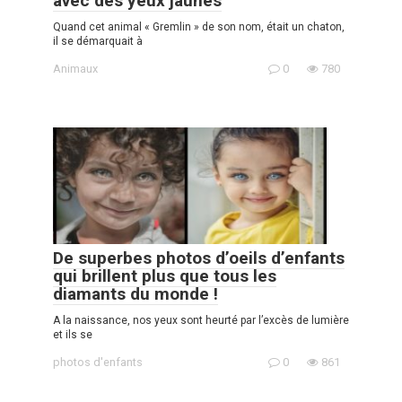
avec des yeux jaunes
Quand cet animal « Gremlin » de son nom, était un chaton,
il se démarquait à
Animaux
0
780
De superbes photos d’oeils d’enfants
qui brillent plus que tous les
diamants du monde !
A la naissance, nos yeux sont heurté par l’excès de lumière
et ils se
photos d'enfants
0
861