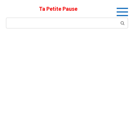
Skip
Ta Petite Pause
to
content
Search: