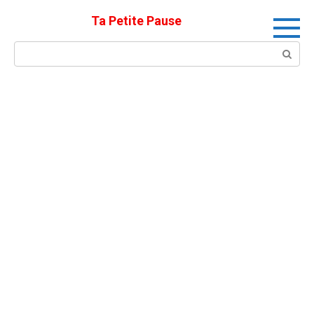
Skip
Ta Petite Pause
to
content
Search: