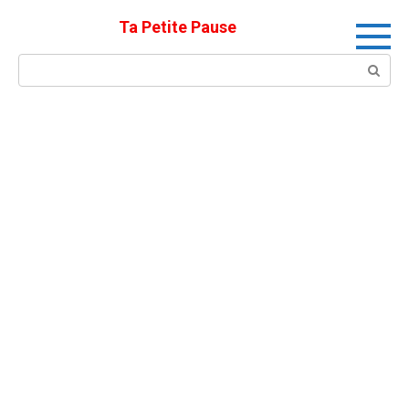
Skip
Ta Petite Pause
to
content
Search: