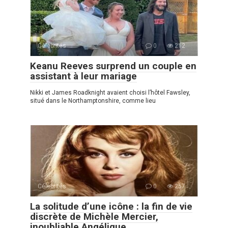
Célébrités
0
212
Keanu Reeves surprend un couple en
assistant à leur mariage
Nikki et James Roadknight avaient choisi l’hôtel Fawsley,
situé dans le Northamptonshire, comme lieu
Célébrités
0
257
La solitude d’une icône : la fin de vie
discrète de Michèle Mercier,
inoubliable Angélique