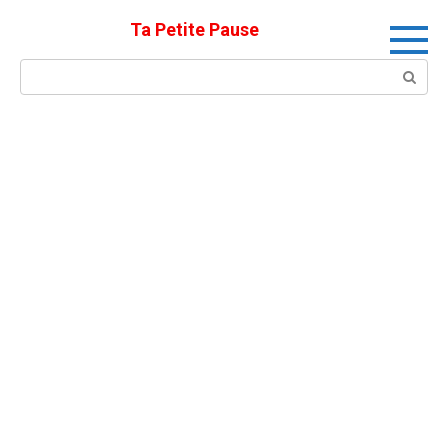
Skip
Ta Petite Pause
to
content
Search: