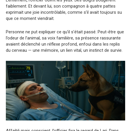
Lentement, l’officier ouvrit les yeux. Ses doigts bougèrent
faiblement. Et devant lui, son compagnon à quatre pattes
exprimait une joie incontrôlable, comme s’il avait toujours su
que ce moment viendrait.
Personne ne put expliquer ce qu’il s’était passé. Peut-être que
l’odeur de l’animal, sa voix familière, sa présence rassurante
avaient déclenché un réflexe profond, enfoui dans les replis
du cerveau — une mémoire, un lien vital, un instinct de survie.
Affaibli mais conscient, l’officier fixa le regard de Lari. Dans