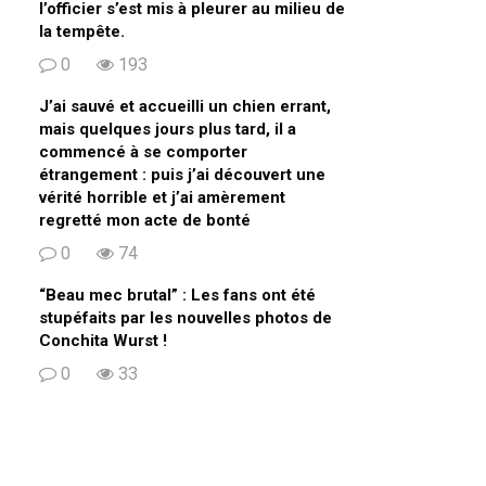
l’officier s’est mis à pleurer au milieu de
la tempête.
0
193
J’ai sauvé et accueilli un chien errant,
mais quelques jours plus tard, il a
commencé à se comporter
étrangement : puis j’ai découvert une
vérité horrible et j’ai amèrement
regretté mon acte de bonté
0
74
“Beau mec brutal” : Les fans ont été
stupéfaits par les nouvelles photos de
Conchita Wurst !
0
33