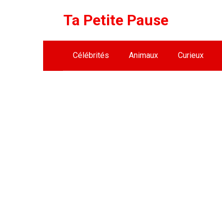
Skip
Ta Petite Pause
to
content
Célébrités
Animaux
Curieux