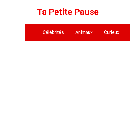
Skip
Ta Petite Pause
to
content
Célébrités
Animaux
Curieux