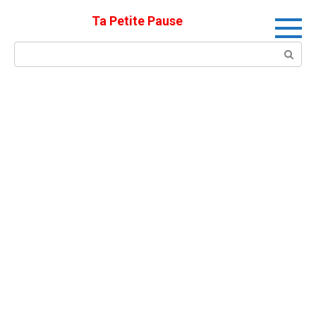
Skip
Ta Petite Pause
to
content
Search: