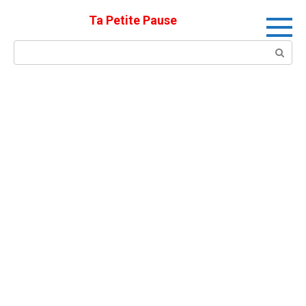
Skip
Ta Petite Pause
to
content
Search: