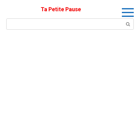
Skip
Ta Petite Pause
to
content
Search: