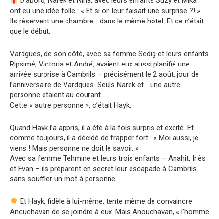
D’abord, Narek et Nina, avec leurs enfants Suzy et Mika,
ont eu une idée folle : « Et si on leur faisait une surprise ?! »
Ils réservent une chambre… dans le même hôtel. Et ce n’était
que le début.
Vardgues, de son côté, avec sa femme Sedig et leurs enfants
Ripsimé, Victoria et André, avaient eux aussi planifié une
arrivée surprise à Cambrils – précisément le 2 août, jour de
l’anniversaire de Vardgues. Seuls Narek et… une autre
personne étaient au courant.
Cette « autre personne », c’était Hayk.
Quand Hayk l’a appris, il a été à la fois surpris et excité. Et
comme toujours, il a décidé de frapper fort : « Moi aussi, je
viens ! Mais personne ne doit le savoir. »
Avec sa femme Tehmine et leurs trois enfants – Anahit, Inès
et Evan – ils préparent en secret leur escapade à Cambrils,
sans souffler un mot à personne.
Et Hayk, fidèle à lui-même, tente même de convaincre
Anouchavan de se joindre à eux. Mais Anouchavan, « l’homme